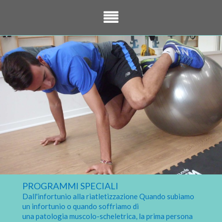
PROGRAMMI SPECIALI
Dall'infortunio alla riatletizzazione Quando subiamo
un infortunio o quando soffriamo di
una patologia muscolo-scheletrica, la prima persona