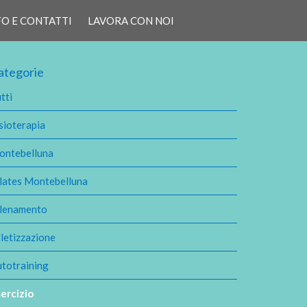
FO E CONTATTI
LAVORA CON NOI
ategorie
tti
sioterapia
ontebelluna
lates Montebelluna
llenamento
letizzazione
totraining
ercizio