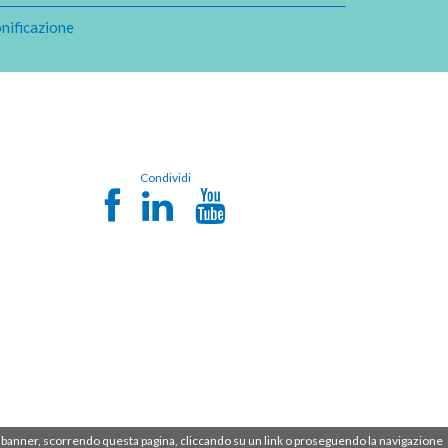
nificazione
Condividi
sto banner, scorrendo questa pagina, cliccando su un link o proseguendo la navigazione