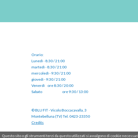
Orario:
Lunedì - 8:30 / 21:00
martedì - 8:30 / 21:00
mercoledì - 9:30 / 21:00
giovedì - 9:30 / 21:00
Venerdì⠀ore 8:30 / 20:00
Sabato ⠀⠀⠀⠀⠀⠀⠀ore 9:30 / 13:00
© BLU FIT - Vicolo Boccacavalla, 3
Montebelluna (TV) Tel. 0423-23350
Credits
Questo sito o gli strumenti terzi da questo utilizzati si avvalgono di cookie necessa