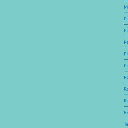
M
Pa
P
Pe
Pi
P
P
R
R
Ri
Te