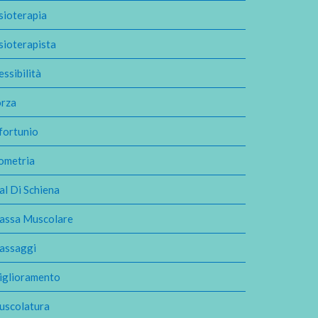
sioterapia
sioterapista
essibilità
orza
fortunio
ometria
l Di Schiena
assa Muscolare
assaggi
iglioramento
uscolatura