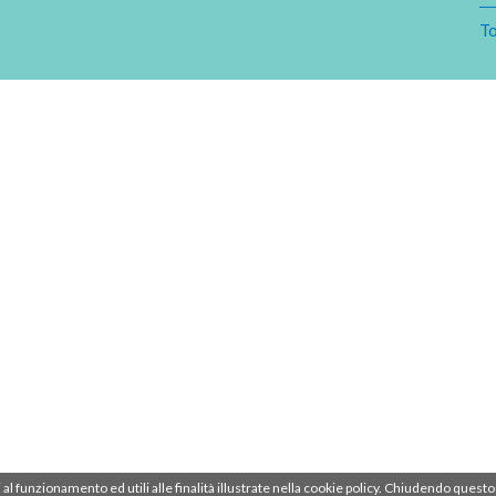
To
ri al funzionamento ed utili alle finalità illustrate nella cookie policy. Chiudendo que