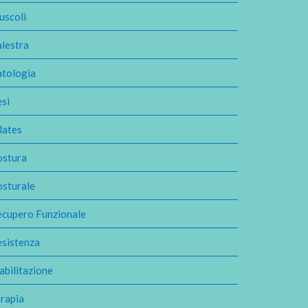
uscoli
lestra
atologia
si
lates
ostura
osturale
ecupero Funzionale
esistenza
abilitazione
rapia