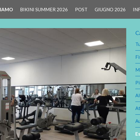
CIAMO
BIKINI SUMMER 2026
POST
GIUGNO 2026
IN
C
Tu
Fi
M
Pi
A
At
Au
Es