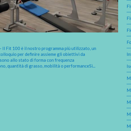
Fi
Fi
Fl
F
Il Fit 100 è il nostro programma più utilizzato, un
 colloquio per definire assieme gli obiettivi da
In
ono allo stato di forma con frequenza
tono, quantità di grasso, mobilità o performanceSi
...
Is
Ma
M
M
M
M