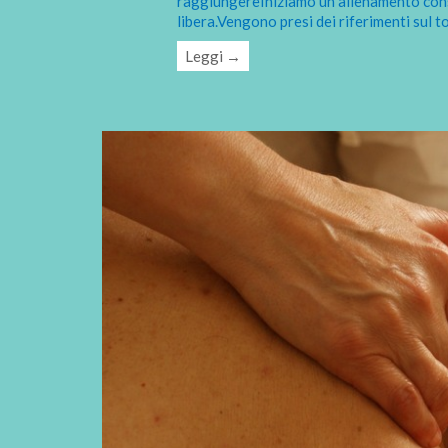
raggiungereIniziamo un allenamento cons
libera.Vengono presi dei riferimenti sul 
Leggi →