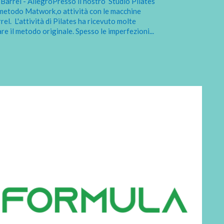
arrel - AllegroPresso il nostro Studio Pilates
l metodo Matwork,o attività con le macchine
rel. L'attività di Pilates ha ricevuto molte
re il metodo originale. Spesso le imperfezioni
...