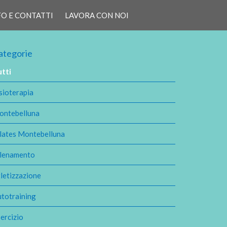
FO E CONTATTI
LAVORA CON NOI
ategorie
utti
sioterapia
ontebelluna
lates Montebelluna
llenamento
letizzazione
totraining
ercizio