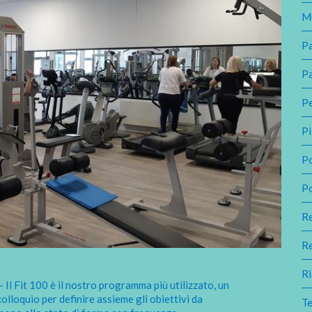
M
Pa
P
Pe
Pi
P
P
R
R
Ri
Il Fit 100 è il nostro programma più utilizzato, un
 colloquio per definire assieme gli obiettivi da
Te