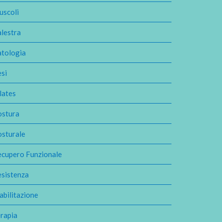
uscoli
lestra
atologia
si
lates
ostura
osturale
ecupero Funzionale
esistenza
abilitazione
rapia