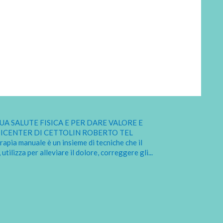
A SALUTE FISICA E PER DARE VALORE E
DICENTER DI CETTOLIN ROBERTO TEL
a manuale è un insieme di tecniche che il
 utilizza per alleviare il dolore, correggere gli
...