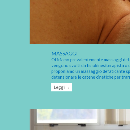
MASSAGGI
Offriamo prevalentemente massaggi deten
vengono svolti da fisiokinesiterapista o 
proponiamo un massaggio defaticante spor
detensionare le catene cinetiche per trar
Leggi →