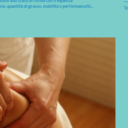
ono allo stato di forma con frequenza
tono, quantità di grasso, mobilità o performanceSi
...
To