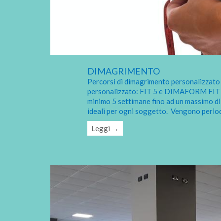
DIMAGRIMENTO
Percorsi di dimagrimento personalizzato 
personalizzato: FIT 5 e DIMAFORM FIT 5 
minimo 5 settimane fino ad un massimo di 
ideali per ogni soggetto. Vengono period
Leggi →