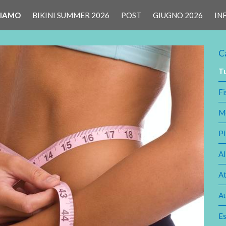
CIAMO
BIKINI SUMMER 2026
POST
GIUGNO 2026
IN
C
T
Fi
M
Pi
A
At
Au
Es