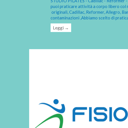
STUDIO PILATES - Cadillac - Reformer - B
puoi praticare attività a corpo libero co
originali, Cadillac, Reformer, Allegro, Bar
contaminazioni ,Abbiamo scelto di pratica
Leggi →