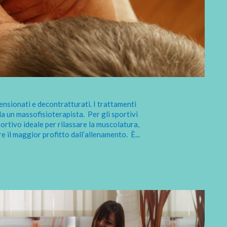
sionati e decontratturati. I trattamenti
da un massofisioterapista. Per gli sportivi
tivo ideale per rilassare la muscolatura,
re il maggior profitto dall’allenamento. È
...