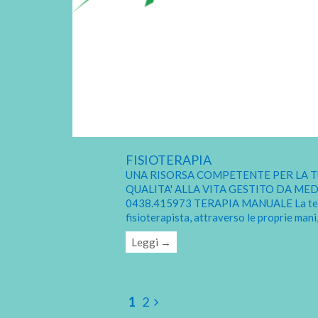
FISIOTERAPIA
UNA RISORSA COMPETENTE PER LA TU
QUALITA' ALLA VITA GESTITO DA ME
0438.415973 TERAPIA MANUALE La terapi
fisioterapista, attraverso le proprie mani,
Leggi →
1
2