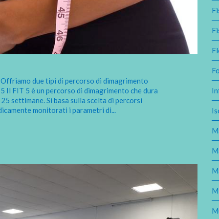
Fi
Fi
Fl
F
Offriamo due tipi di percorso di dimagrimento
Il FIT 5 è un percorso di dimagrimento che dura
In
25 settimane. Si basa sulla scelta di percorsi
icamente monitorati i parametri di
...
Is
Ma
M
M
M
M