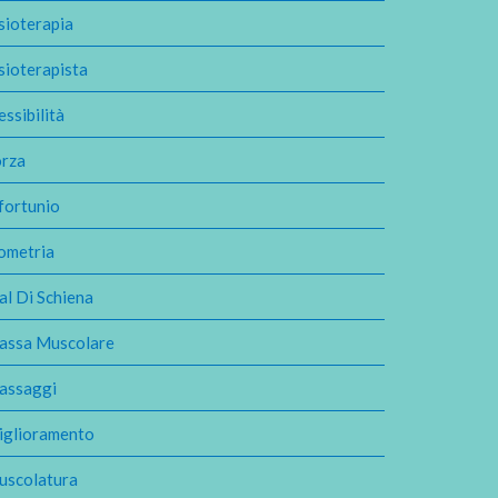
sioterapia
sioterapista
essibilità
orza
fortunio
ometria
l Di Schiena
assa Muscolare
assaggi
iglioramento
uscolatura