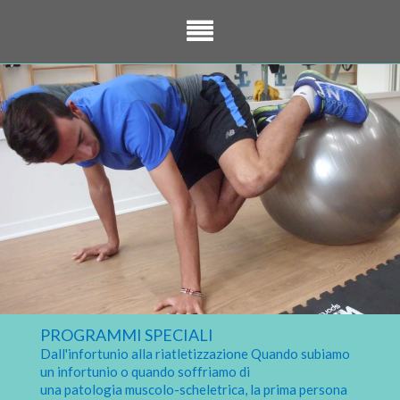
PROGRAMMI SPECIALI
Dall'infortunio alla riatletizzazione Quando subiamo
un infortunio o quando soffriamo di
una patologia muscolo-scheletrica, la prima persona