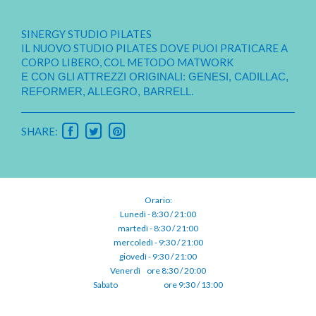
SINERGY STUDIO PILATES
IL NUOVO STUDIO PILATES DOVE PUOI PRATICARE A
CORPO LIBERO, COL METODO MATWORK
E CON GLI ATTREZZI ORIGINALI: GENESI, CADILLAC
,
REFORMER, ALLEGRO, BARRELL.
SHARE:
Orario:
Lunedì - 8:30 / 21:00
martedì - 8:30 / 21:00
mercoledì - 9:30 / 21:00
giovedì - 9:30 / 21:00
Venerdì⠀ore 8:30 / 20:00
Sabato ⠀⠀⠀⠀⠀⠀⠀ore 9:30 / 13:00