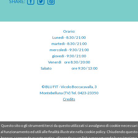
SHARE:
Orario:
Lunedì - 8:30 / 21:00
martedì - 8:30 / 21:00
mercoledì - 9:30 / 21:00
giovedì - 9:30 / 21:00
Venerdì⠀ore 8:30 / 20:00
Sabato ⠀⠀⠀⠀⠀⠀⠀ore 9:30 / 13:00
© BLU FIT - Vicolo Boccacavalla, 3
Montebelluna (TV) Tel. 0423-23350
Credits
Questo sito o gli strumenti terzi da questo utilizzati si avvalgono di cookie necessari
al funzionamento ed utili alle finalità illustrate nella cookie policy. Chiudendo questo
Condividi
banner, scorrendo questa pagina, cliccando su un link o proseguendo la navigazione