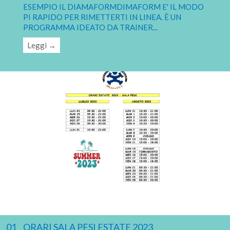
ESEMPIO IL DIAMAFORMDIMAFORM E' IL MODO
PI RAPIDO PER RIMETTERTI IN LINEA. È UN
PROGRAMMA IDEATO DA TRAINER
...
Leggi →
01
ORARI SALA PESI ESTATE 2023